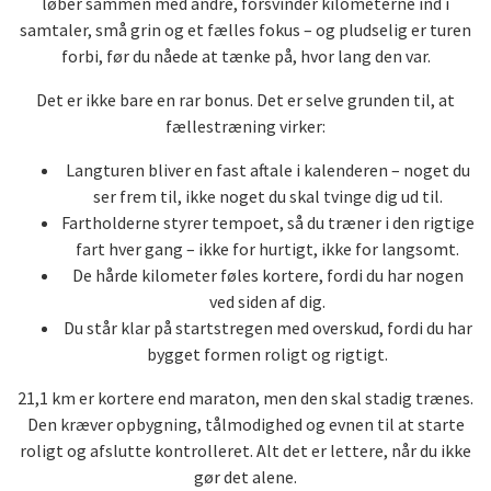
løber sammen med andre, forsvinder kilometerne ind i
samtaler, små grin og et fælles fokus – og pludselig er turen
forbi, før du nåede at tænke på, hvor lang den var.
Det er ikke bare en rar bonus. Det er selve grunden til, at
fællestræning virker:
Langturen bliver en fast aftale i kalenderen – noget du
ser frem til, ikke noget du skal tvinge dig ud til.
Fartholderne styrer tempoet, så du træner i den rigtige
fart hver gang – ikke for hurtigt, ikke for langsomt.
De hårde kilometer føles kortere, fordi du har nogen
ved siden af dig.
Du står klar på startstregen med overskud, fordi du har
bygget formen roligt og rigtigt.
21,1 km er kortere end maraton, men den skal stadig trænes.
Den kræver opbygning, tålmodighed og evnen til at starte
roligt og afslutte kontrolleret. Alt det er lettere, når du ikke
gør det alene.