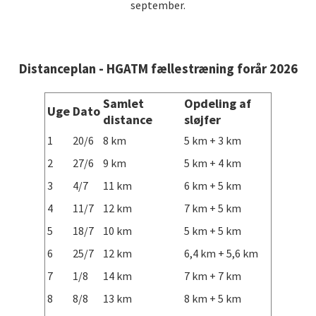
september.
Distanceplan - HGATM fællestræning forår 2026
Samlet
Opdeling af
Uge
Dato
distance
sløjfer
1
20/6
8 km
5 km + 3 km
2
27/6
9 km
5 km + 4 km
3
4/7
11 km
6 km + 5 km
4
11/7
12 km
7 km + 5 km
5
18/7
10 km
5 km + 5 km
6
25/7
12 km
6,4 km + 5,6 km
7
1/8
14 km
7 km + 7 km
8
8/8
13 km
8 km + 5 km