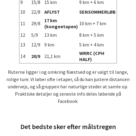
9
15/8
15 km
9 km + 6 km
10
22/8
AFLYST
SENSOMMERLØB
17 km
11
29/8
10 km + 7 km
(kongeetapen)
12
5/9
13 km
8 km + 5 km
13
12/9
9 km
5 km + 4 km
WRRC (CPH
14
20/9
21,1 km
HALF)
Ruterne ligger i og omkring Næstved og er valgt til lange,
rolige ture. Vi løber ofte i etaper, så du kan justere distancen
undervejs, og så gruppen har naturlige steder at samle op.
Praktiske detaljer og seneste info deles løbende på
Facebook.
Det bedste sker efter målstregen