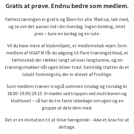
Gratis at prøve. Endnu bedre som medlem.
Fællestræningen er gratis og åben for alle. Mød op, løb med,
og se om det passer ind i din hverdag. Ingen binding, intet
pres – bare en lørdag og en rute.
Vil du have mere af klubmiljøet, er medlemskab vejen. Som
medlem af HGATM får du adgang til flere træningstilbud, et
fællesskab der rækker langt ud over langturene, og en
træningsmakker når ugen bliver travl. Samtidig støtter du et
lokalt foreningsliv, der er drevet af frivillige.
Som medlem træner vi også sammen tirsdag og torsdag kl.
18.00-19.00/19.15. Vi mødes ved trappen ved multibanen og
klubhuset – så har du tre faste løbedage om ugen og en
gruppe at dele dem med.
Det er en invitation til at blive hængende – ikke et krav for at
deltage.