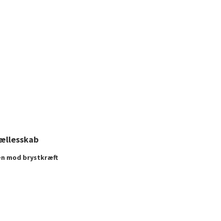
fællesskab
pen mod brystkræft