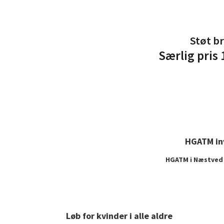
Støt brysterne ved H
Særlig pris 10. maj i
HGATM inv
HGATM i Næstved i
Løb for kvinder i alle aldre