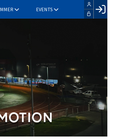
EMMER
EVENTS
Facebook login
Husk mig
Glemt password
Opret profil
LOG IND